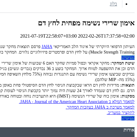
בלוג
אימון שרירי נשימה מפחית לחץ דם
2021-07-19T22:58:07+03:00
2022-02-26T17:37:58+02:00
העיתון הרפואי היוקרתי של איגוד הלב האמריקאי
JAHA
Muscle Strength Training
) על לחץ הדם ופרמטרים פיזיולוגיים נלווים. המחקר ב
לרכישה
שיטת המחקר:
(15% מה- MIP שלהם).
תוצאות:
הדם. גם לחץ דם שנמדד לאורך 24 שעות היה נמוך יותר בקבוצת הניסוי לעומת קבוצת הביקורת. בנוסף, בקבוצת הביקורת היה שיפור בתפקוד האנדותל, זמינות NO ולחץ חימצוני.
מסקנות:
אימון כוח של שרירי הנשימה (IMST) היא התערבות נוחה ובטוחה באורח החיים לשיפור לחץ דם ותפקוד אנדותל בגברים בגיל העמידה וקשישים עם יתר לחץ דם סיסטולי.
למאמר המלא ב JAHA - Journal of the American Heart Association.
למאמר מערכת ב JAHA בעקבות המחקר.
לתקציר במעריב.
לרכישה
אודות