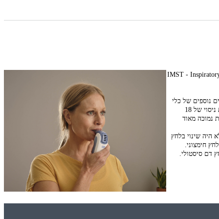
ם תוצאות מחקר שנערך באוניברסיטת קולורדו: המחקר בחן את השפעת אימון כוח של שרירי הנשימה (IMST - Inspiratory
 פרמטרים פיזיולוגיים נוספים של כלי
הדם וכן את ההשפעה לטווח ארוך. המחקר בוצע ב 36 נבדקים (גברים ונשים) בגיל 50-79 עם לחץ דם סיסטולי מעל 120 מ"מ כספית. הנבדקים חולקו לשתיים: קבוצת ניסוי של 18
 שביצעו אימון סרק עם התנגדות נמוכה מאוד
 לחץ הדם הדיאסטולי פחת קצת מ 79 ל 77. בקבוצת הביקורת לא היה שינוי בלחץ