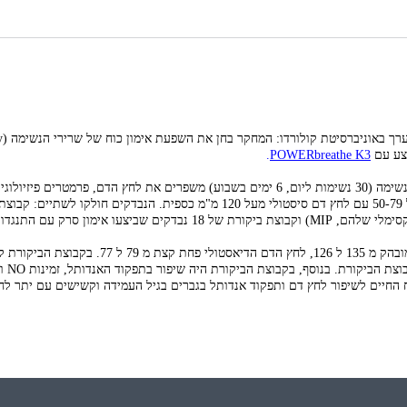
פרס
וצע עם
K3
POWERbreathe
.
מחקר אקראי וכפול סמיות שחקר האם 6 שבועות של אימון שרירי נשימה (30 נשימות ליום, 6 ימים בשבוע) משפרים את לחץ הדם,
נבדקים שביצעו אימון שרירי נשימה עם התנגדות גבוהה (75% מלחץ השאיפה המקסימלי שלהם, MIP) וקבוצת ביקורת של 18 נבדקים
מדידות לחץ דם הראו שבקבוצת הניסוי לחץ הדם הסיסטולי פחת באופן מובהק מ 135 ל 126,