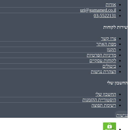
אודות
uri@gamamed.co.il
03-5522131
שירות לקוחות
צרו קשר
מפת האתר
תקנון
מדיניות הפרטיות
לקוחות עסקיים
ביטולים
הצהרת נגישות
החשבון שלי
החשבון שלי
היסטוריית ההזמנות
רשימת תפוצה
נגישות