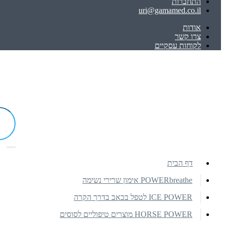
התחברות
uri@gamamed.co.il
אודות
צרו קשר
לקוחות עסקיים
דף הבית
POWERbreathe אימון שרירי נשימה
ICE POWER לטפל בכאב בדרך הקרה
HORSE POWER מוצרים טיפוליים לסוסים