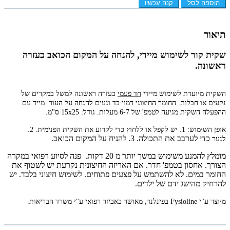
הוספה לסל
קנה עכשיו
תיאור
שקית קור לשימוש מיידי, להנחה על המקום הכואב כעזרה
ראשונה.
השקית מיועדת לשימוש מיידי
חד פעמי
כעזרה ראשונה למשל במקרים של
נקעים או חבלות. החומר החיצוני דמוי בד ונעים להנחה על העור. מייד עם
ההפעלה השקית מגיעה לטמפ' של 6-7 מעלות. גודל: 15x25 ס"מ.
אופן השימוש: 1. יש לקפל או ללחוץ כדי לקרוע את השקית הפנימית. 2.
כדי לערבב את התכולה. 3. להניח על המקום הכואב.
לנער
מומלץ להמנע משימוש במשך יותר מ 20 דקות. פנה לסיוע רפואי במקרה
הצורך. אחסון בטמפ' חדר. אם האריזה החיצונית נקרעת יש לשטוף את
החומר במים. לא להשתמש על פצעים פתוחים. לשימוש חיצוני בלבד. יש
להרחיק מהישג ידם של ילדים.
מיוצר ע"י Fysioline בפינלנד, מאושר כאביזר רפואי ע"י משרד הבריאות.