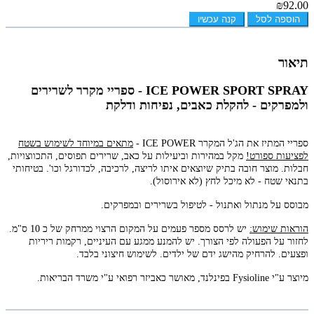
₪92.00
הוספה לסל
קנה עכשיו
תיאור
ICE POWER SPORT SPRAY - ספריי מקרר לשרירים
ולמפרקים - להקלת כאבים, נפיחות ודלקת
ספריי המתיז את הג'ל המקרר ICE POWER -
מתאים במיוחד לשימוש בשטח
לפציעות ספורט!
מ
קל במהירות וביעילות על כאב, שרירים תפוסים, התכווצויות,
חבלות. מוצר חובה בתיק שיוצאים איתו לריצה, לרכיבה, לכדורגל וכו'. בטיחותי
בתנאי שטח - לא מיכל לחץ (לא אירוסול).
מבוסס על מנתול ואתנול - לטיפול בשרירים ובמפרקים.
הוראות שימוש:
יש לרסס מספר פעמים על המקום הרצוי ממרחק של כ 10 ס"מ.
לחזור על הפעולה לפי הצורך. יש להמנע ממגע עם העיניים, רקמות ריריות
ופצעים. להרחיק מהישג ידם של ילדים. לשימוש חיצוני בלבד.
מיוצר ע"י Fysioline בפינלנד, מאושר כאביזר רפואי ע"י משרד הבריאות.