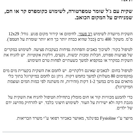
שקית עם ג'ל שומר טמפרטורה, לשימוש כקומפרס קר או חם,
שמניחים על המקום הכואב.
השקית מיועדת לשימוש
רב פעמי
, לחימום או קירור מקום פגוע. גודל: 12x29
ס"מ. משקל: 400 גרם (ככל שהיא כבדה יותר כך היא יותר שומרת על הטמפ').
לטיפול בקור: לשיכוך כאבים והפחתת נפיחות בעקבות פציעה. לשימוש במקרים
של פציעות ספורט, חבלות ומכות יבשות, נקעים, דלקות אקוטיות. יש להניח את
השקית במקרר או במקפיא למשך כשעתיים לפחות טרם השימוש.
לטיפול בחום: לכאבים שאינם דלקתיים. יש לחמם את השקית בקערית מים מים
(מקסימום 80 מעלות) למשך כחמש דקות. ניתן גם לחמם במיקרוגל בתוך כלי
מתאים עם מים במשך 1-2 דקות (זהירות, זה משתנה לפי כמות המים ועוצמת
המיקרוגל).
כדי להמנע מכוויות קור או חום מומלץ בתחילת הטיפול להניח את השקית על
מגבת דקה ולא ישירות על העור. לשימוש חיצוני בלבד. יש להרחיק מהישג ידם
של ילדים.
מיוצר ע"י Fysioline בפינלנד, מאושר כאביזר רפואי ע"י משרד הבריאות.