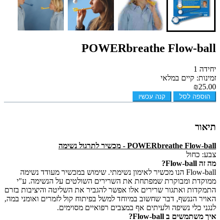
POWERbreathe Flow-ball
יחידה 1
זמינות: קיים במלאי
₪25.00
הוספה לסל
קנה עכשיו
תיאור
POWERbreathe Flow-ball - מכשיר לתרגול נשימה
צבע: כחול
מה זה Flow-ball?
Flow-ball הנו מכשיר לאימון נשימתי. שימוש במכשיר מעודד נשימה
ממוקדת ומבוקרת שמפתחת את השרירים השולטים על הנשימה. ע"י
התמקדות ואתגור שרירים אלו אפשר להגביר את השליטה והיציבות בזרם
האויר הננשף, דבר שחשוב במיוחד למשל בפיתוח קול לזמרים ואומני במה,
לנגני כלי נשיפה ולעיתים אף במצבים רפואיים מסוימים.
איך משתמשים ב Flow-ball?