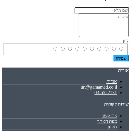
ציון
שמירה
אודות
אודות
uri@gamamed.co.il
03-5522131
שירות לקוחות
צרו קשר
מפת האתר
תקנון