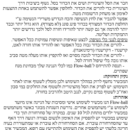
חבר את הסל והצינורית ושים את הכדור בסל. נשוף ביציבות דרך
הצינורית כדי להרים את הכדור. לחלופין אפשר להשתמש באחת ההצעות
לאימון או משחק הרשומות מטה.
אפשר להגביר את לחץ הנשיפה והכח הנדרש משרירי הנשימה ע"י
החלפת הכדור המצורף בכדור פינג פונג (לא מצורף). הוא גדול יותר וכבד
יותר להרמה אך גם קשה יותר להורידו חזרה לסל ולכך נדרשים יותר
התמקדות ושליטה.
טיפים לנגני כלי נשיפה:
לבצע שאיפות ונשיפות עמוקות ככל האפשר.
- להרים את הכדור גבוה ככל האפשר ואז להוריד אותו חזרה לאט,
קרשנדו - דקרשנדו (דימינואנדו).
- להרים את הכדור לגובה מסוים ואז להקפיץ אותו מעלה מטה סביב
אותו גובה בלי שיפול חזרה לסל.
- תנסה להתייחס ל Flow-ball כמו לכלי הנגינה שלך מבחינת מנח
שפתיים.
נקיון ותחזוקה:
המכשיר נחשף לרוק במהלך השימוש ולכן מומלץ לשטוף אותו לאחר
השימוש: יש לפרק את הסל מהצינורית ולשטוף את החלקים במי סבון
ואח"כ לשטוף במים נקיים, לנגב היטב ולהרכיב בחזרה.
אזהרות:
Flow-ball הנו מכשיר לשימוש אישי ומסיבות של הגיינה אינו מיועד
לשימוש ע"י משתמשים אחרים. נדרשת השגחת מבוגר כאשר משתמשים
במכשיר ילדים מתחת לגיל 10 שנים. במקרה של סחרחורת תוך כדי
שימוש במכשיר יש להפסיק את האימון ולנשום בצורה רגועה דרך האף
עד שהסחרחורת עוברת. אם הסחרחורת לא עוברת או שמתעוררת בעיה
חריגה כלשהי יש להפסיק את השימוש ולהתייעץ עם רופא. המכשיר אינו