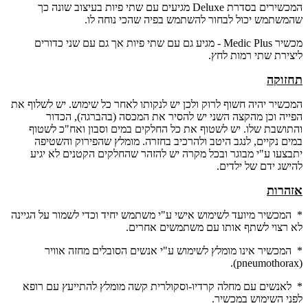
המכשירים בסדרת Deluxe מגיעים עם שתי פיות בעיצוב שונה כך
שהמשתמש יכול לבחור להשתמש בפיה שהכי נוחה לו.
מכשיר Medic Plus - מגיע גם עם שתי פיות אך גם עם שני כדורים
ליצירת שתי רמות לחץ.
תחזוקה
המכשיר יהיה חשוף לרוק ולכן יש לנקותו לאחר כל שימוש. יש לשלוף את
הפייה וכן מהקצה השני יש להסיר את המכסה (בהברגה), הכדור
והתושבת שלו. יש לשטוף את כל החלקים במים וסבון ואח"כ לשטוף
במים נקיים, לנגב היטב ולהרכיב בחזרה. מומלץ שהפירוק והשטיפה
יתבצעו ע"י מבוגר ובכל מקרה יש להזהר שהחלקים הקטנים לא יגיע
להישג ידם של ילדים.
אזהרות
* המכשיר מיועד לשימוש אישי ע"י משתמש יחיד וכדי לשמור על הגיינה
לא רצוי לשתף אותו עם משתמשים אחרים.
* המכשיר אינו מומלץ לשימוש ע"י אנשים הסובלים מחזה אוויר
(pneumothorax).
* לאנשים עם מחלה קרדיו-וסקולרית קשה מומלץ להתייעץ עם רופא
לפני השימוש במכשיר.