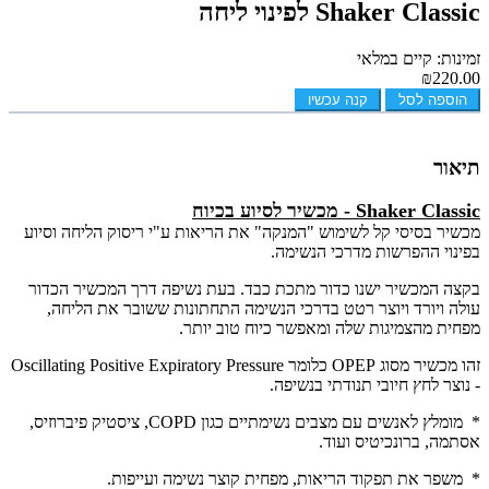
Shaker Classic לפינוי ליחה
זמינות: קיים במלאי
₪220.00
הוספה לסל
קנה עכשיו
תיאור
Shaker Classic - מכשיר לסיוע בכיוח
מכשיר בסיסי קל לשימוש "המנקה" את הריאות ע"י ריסוק הליחה וסיוע
בפינוי ההפרשות מדרכי הנשימה.
בקצה המכשיר ישנו כדור מתכת כבד. בעת נשיפה דרך המכשיר הכדור
עולה ויורד ויוצר רטט בדרכי הנשימה התחתונות ששובר את הליחה,
מפחית מהצמיגות שלה ומאפשר כיוח טוב יותר.
זהו מכשיר מסוג OPEP כלומר Oscillating Positive Expiratory Pressure
- נוצר לחץ חיובי תנודתי בנשיפה.
* מומלץ לאנשים עם מצבים נשימתיים כגון COPD, ציסטיק פיברוזיס,
אסתמה, ברונכיטיס ועוד.
* משפר את תפקוד הריאות, מפחית קוצר נשימה ועייפות.