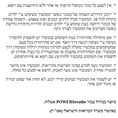
* אין לבצע כל שינוי בטיפול תרופתי או אחר ללא התייעצות עם רופא.
* ייתכן ותידרש השגחה של מבוגר כאשר המכשיר בשימוש ע"י ילדים
מתחת לגיל 16. המכשיר מכיל חלקים קטנים ואינו צעצוע - השגחה צמודה
של מבוגר דרושה בעת שימוש ע"י ילדים קטנים וזהירות מיוחדת נדרשת
כאשר מפרקים את המכשיר לצורך ניקוי.
* אם מתחילה סחרחורת בעת השימוש במכשיר יש להפסיק ולהסדיר
נשימה ע"י נשימה רגועה דרך האף. אם יש סחרחורת בכל פעם
שמשתמשים במכשיר מומלץ לבצע לסרוגין נשימות רגילות ונשימות דרך
המכשיר. אם הסחרחורת נמשכת או שמתעוררת כל בעיה אחרת יש
להפסיק את השימוש במכשיר ולהתייעץ עם רופא או פיזיותרפיסט.
* המכשיר נועד לסייע בפינוי הפרשות מהריאות. המכשיר אינו מיועד
למטרה אחרת. המכשיר אינו נועד לאבחן, לרפא או למנוע כל מחלה.
* יש לשמור את המכשיר במקום קריר ויבש, לא תחת אור שמש ישירה
או מקור חום אחר.
מיוצר בברזיל עבור POWERbreathe אנגליה.
באישור משרד הבריאות הישראלי (אמ"ר).