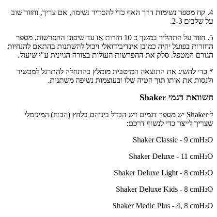
4. קח מספר נשימות דרך האף כדי להסדיר נשימה, אם צריך, וחזור שוב
על שלבים 2-3.
5. חזור על התהליך במשך כ 10 חזרות או עד שיפונו ההפרשות. מספר
החזרות בפועל יהיה כמובן אינדיבידואלי ויכול להשתנות בהתאם להנחיות
הגורם המטפל. סלק את ההפרשות העולות בצורה הגיינית ע"י שיעול.
* כדי להשיג את התוצאה המיטבית מומלץ בהתחלה להתרגל למכשיר
ולנסות את אותו תוך הטיה שלו ובעוצמות נשיפה משתנות.
השוואת דגמי Shaker
ל Shaker יש מספר דגמים ויש הבדל ביניהם בלחץ (הכוח) המינימלי
שצריך לייצר כדי לנשוף דרכם:
Shaker Classic - 9 cmH
O
2
Shaker Deluxe - 11 cmH
O
2
Shaker Deluxe Light - 8 cmH
O
2
Shaker Deluxe Kids - 8 cmH
O
2
Shaker Medic Plus - 4, 8 cmH
O
2