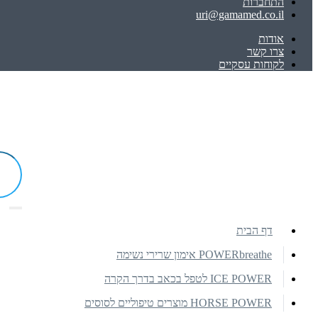
התחברות
uri@gamamed.co.il
אודות
צרו קשר
לקוחות עסקיים
דף הבית
POWERbreathe אימון שרירי נשימה
ICE POWER לטפל בכאב בדרך הקרה
HORSE POWER מוצרים טיפוליים לסוסים