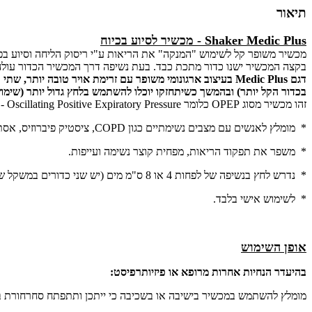
תיאור
Shaker Medic Plus - מכשיר לסיוע בכיוח
מכשיר משופר קל לשימוש "המנקה" את הריאות ע"י ריסוק הליחה וסיוע בפ
בקצה המכשיר ישנו כדור מתכת כבד. בעת נשיפה דרך המכשיר הכדור עולה 
דגם Medic Plus בעיצוב ארגונומי משופר עם זרימת אויר טובה
בכדור הקל יותר) ובהמשך כשיתחזקו יוכלו להשתמש בלחץ גדול יותר (שימוש
זהו מכשיר מסוג OPEP כלומר Oscillating Positive Expiratory Pressure - נוצר לחץ חיובי תנודתי בנשיפה.
* מומלץ לאנשים עם מצבים נשימתיים כגון COPD, ציסטיק פיברוזיס, אסתמה, ברונכיטיס ועוד.
* משפר את תפקוד הריאות, מפחית קוצר נשימה ועייפות.
* נדרש לחץ בנשיפה של לפחות 4 או 8 ס"מ מים (יש שני כדורים במשקל שונה).
* לשימוש אישי בלבד.
אופן השימוש
בהיעדר הנחיות אחרות מרופא או פיזיותרפיסט:
מומלץ להשתמש במכשיר בישיבה או בשכיבה כי ייתכן ותתפתח סחרחורת 